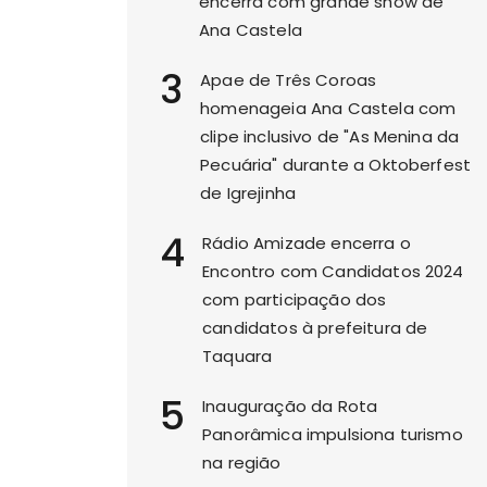
encerra com grande show de
Ana Castela
3
Apae de Três Coroas
homenageia Ana Castela com
clipe inclusivo de "As Menina da
Pecuária" durante a Oktoberfest
de Igrejinha
4
Rádio Amizade encerra o
Encontro com Candidatos 2024
com participação dos
candidatos à prefeitura de
Taquara
5
Inauguração da Rota
Panorâmica impulsiona turismo
na região