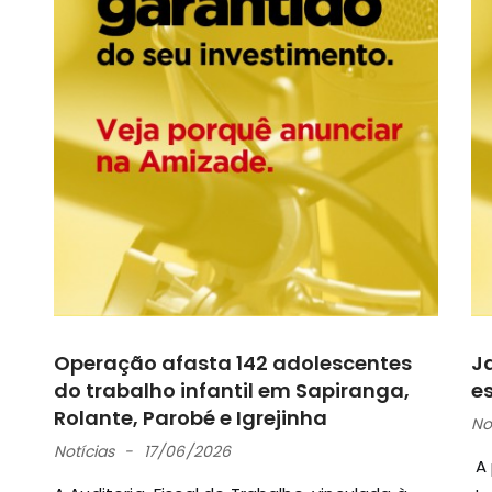
Operação afasta 142 adolescentes
J
do trabalho infantil em Sapiranga,
e
Rolante, Parobé e Igrejinha
No
Notícias
17/06/2026
A