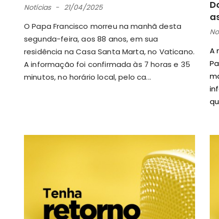
Do
Notícias
21/04/2025
a
O Papa Francisco morreu na manhã desta
No
segunda-feira, aos 88 anos, em sua
A 
residência na Casa Santa Marta, no Vaticano.
Pa
A informação foi confirmada às 7 horas e 35
ma
minutos, no horário local, pelo ca...
in
qu