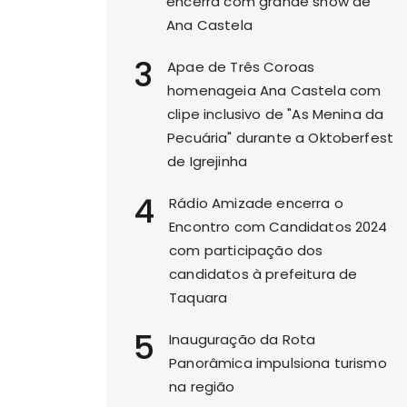
encerra com grande show de
Ana Castela
3
Apae de Três Coroas
homenageia Ana Castela com
clipe inclusivo de "As Menina da
Pecuária" durante a Oktoberfest
de Igrejinha
4
Rádio Amizade encerra o
Encontro com Candidatos 2024
com participação dos
candidatos à prefeitura de
Taquara
5
Inauguração da Rota
Panorâmica impulsiona turismo
na região