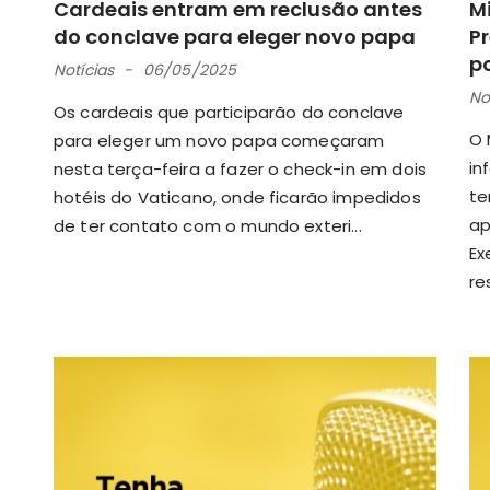
Cardeais entram em reclusão antes
Mi
do conclave para eleger novo papa
P
po
Notícias
06/05/2025
No
Os cardeais que participarão do conclave
O 
para eleger um novo papa começaram
in
nesta terça-feira a fazer o check-in em dois
te
hotéis do Vaticano, onde ficarão impedidos
ap
de ter contato com o mundo exteri...
Ex
res