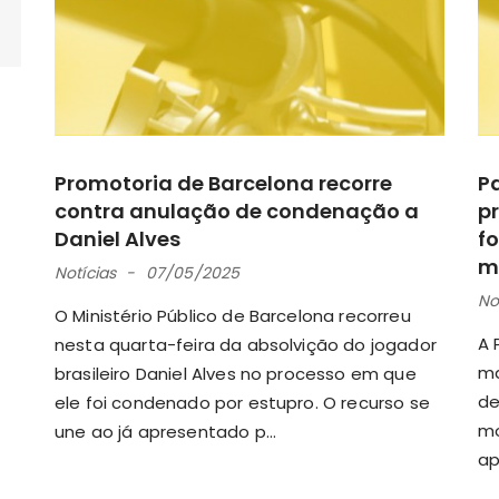
Promotoria de Barcelona recorre
P
contra anulação de condenação a
pr
Daniel Alves
fo
m
Notícias
07/05/2025
No
O Ministério Público de Barcelona recorreu
A 
nesta quarta-feira da absolvição do jogador
ma
brasileiro Daniel Alves no processo em que
de
ele foi condenado por estupro. O recurso se
mo
une ao já apresentado p...
ap