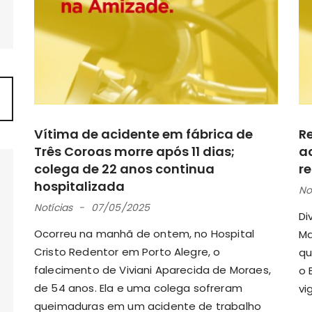
Vítima de acidente em fábrica de
R
Três Coroas morre após 11 dias;
a
colega de 22 anos continua
r
hospitalizada
No
Notícias
07/05/2025
Di
Ocorreu na manhã de ontem, no Hospital
Ma
Cristo Redentor em Porto Alegre, o
qu
falecimento de Viviani Aparecida de Moraes,
o 
de 54 anos. Ela e uma colega sofreram
vi
queimaduras em um acidente de trabalho