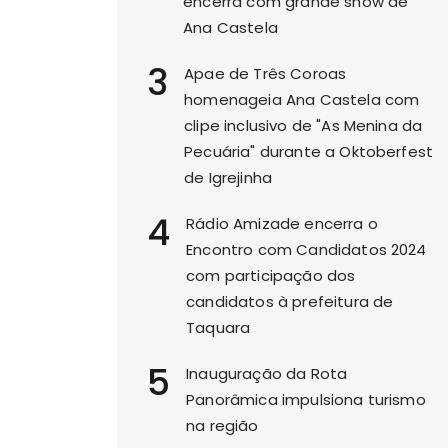
encerra com grande show de
Ana Castela
3
Apae de Três Coroas
homenageia Ana Castela com
clipe inclusivo de "As Menina da
Pecuária" durante a Oktoberfest
de Igrejinha
4
Rádio Amizade encerra o
Encontro com Candidatos 2024
com participação dos
candidatos à prefeitura de
Taquara
5
Inauguração da Rota
Panorâmica impulsiona turismo
na região