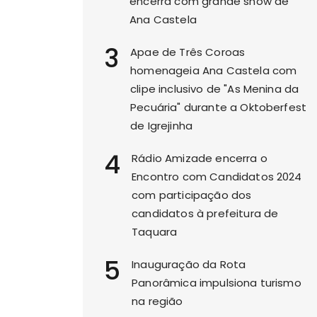
encerra com grande show de
Ana Castela
3
Apae de Três Coroas
homenageia Ana Castela com
clipe inclusivo de "As Menina da
Pecuária" durante a Oktoberfest
de Igrejinha
4
Rádio Amizade encerra o
Encontro com Candidatos 2024
com participação dos
candidatos à prefeitura de
Taquara
5
Inauguração da Rota
Panorâmica impulsiona turismo
na região